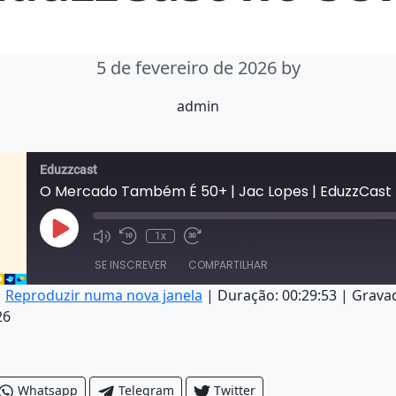
5 de fevereiro de 2026
by
admin
Eduzzcast
Reproduzir episódio
1x
Ativar/desativar o som do episódio
Retroceder 10 segundos
Fast Forward 30 seconds
SE INSCREVER
COMPARTILHAR
|
Reproduzir numa nova janela
|
Duração: 00:29:53
|
Grava
26
AR
Whatsapp
Telegram
Twitter
R