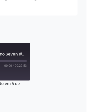
O Mercado Também É 50+ | Jac Lopes | EduzzCast no Seven #02
00:00
/
00:29:53
do em 5 de