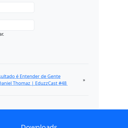
r.
ultado é Entender de Gente
»
Daniel Thomaz | EduzzCast #48
Downloads