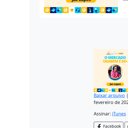
Baixar arquivo
fevereiro de 20
COMPARTILH
iTunes
Assinar:
iTunes
FEED RSS
LINK
Facebook
INCORPORA