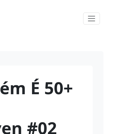
ém É 50+
ven #02