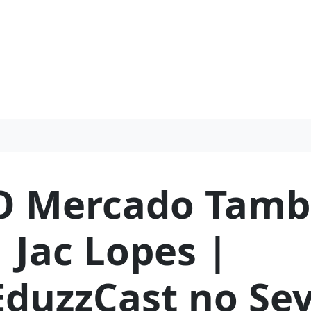
O Mercado Tamb
| Jac Lopes |
EduzzCast no Se