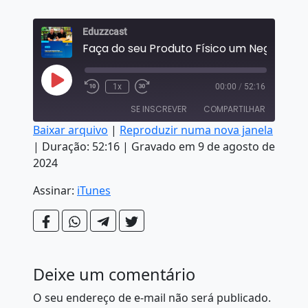
Eduzzcast
Reproduzir episódio
1x
00:00
/
52:16
Retroceder 10 segundos
Fast Forward 30 seconds
SE INSCREVER
COMPARTILHAR
Baixar arquivo
|
Reproduzir numa nova janela
|
Duração: 52:16
|
Gravado em 9 de agosto de
COMPARTILHAR
iTunes
2024
FEED RSS
LINK
Assinar:
iTunes
INCORPORAR
Deixe um comentário
O seu endereço de e-mail não será publicado.