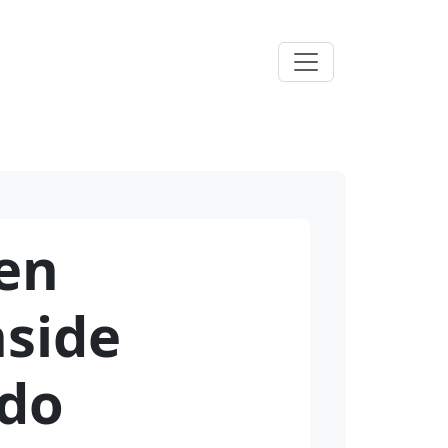
ven
nside
ndo