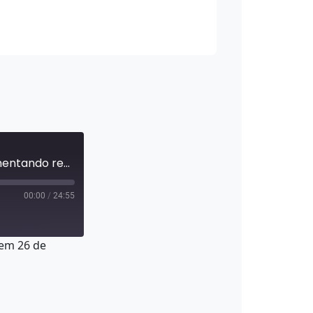
#Ep.6 | Série Seven Summit 2023 – Inside Sales: aumentando resultados
00:00
/
24:55
em 26 de