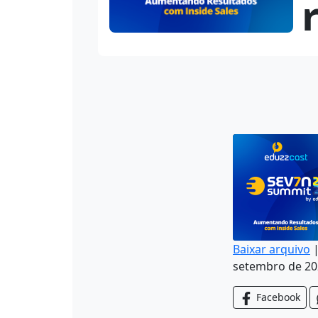
Baixar arquivo
setembro de 20
COMPARTILH
FEED RSS
Facebook
LINK