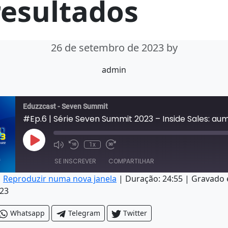
resultados
26 de setembro de 2023
by
admin
Eduzzcast - Seven Summit
Reproduzir episódio
1x
Ativar/desativar o som do episódio
Retroceder 10 segundos
Fast Forward 30 seconds
SE INSCREVER
COMPARTILHAR
|
Reproduzir numa nova janela
|
Duração: 24:55
|
Gravado 
23
AR
Whatsapp
Telegram
Twitter