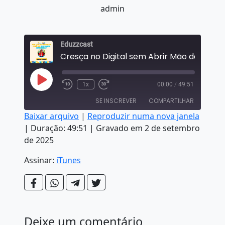
admin
Eduzzcast
Reproduzir episódio
1x
00:00
/
49:51
Retroceder 10 segundos
Fast Forward 30 seconds
SE INSCREVER
COMPARTILHAR
Baixar arquivo
|
Reproduzir numa nova janela
|
Duração: 49:51
|
Gravado em 2 de setembro
COMPARTILHAR
iTunes
de 2025
FEED RSS
LINK
Assinar:
iTunes
INCORPORAR
Deixe um comentário